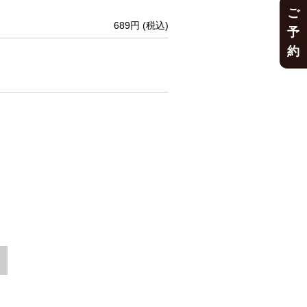
ご
689円
(税込)
予
約