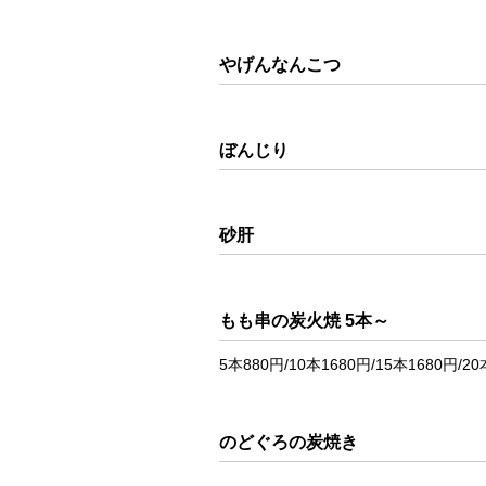
やげんなんこつ
ぼんじり
砂肝
もも串の炭火焼 5本～
5本880円/10本1680円/15本1680円/20
のどぐろの炭焼き