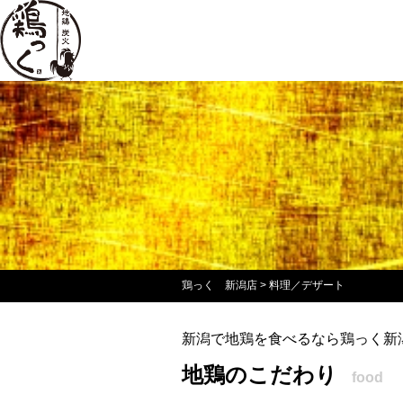
鶏っく 新潟店
>
料理／デザート
新潟で地鶏を食べるなら鶏っく新
地鶏のこだわり
food