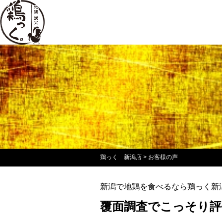
鶏っく 新潟店
>
お客様の声
新潟で地鶏を食べるなら鶏っく新
覆面調査でこっそり評