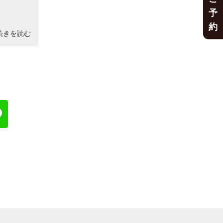
予
約
続きを読む