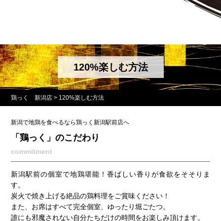
120%楽しむ方法
鶏っく 新潟店
>
120%楽しむ方法
新潟で地鶏を食べるなら鶏っく新潟駅前店へ
「鶏っく」のこだわり
commitment
新潟駅前の個室で地鶏堪能！香ばしい香りが食欲をそそりま
す。
炭火で焼き上げる絶品の鶏料理をご賞味ください！
また、お席はすべて完全個室、ゆったり堀ごたつ。
誰にも邪魔されない自分たちだけの時間をお楽しみ頂けます。