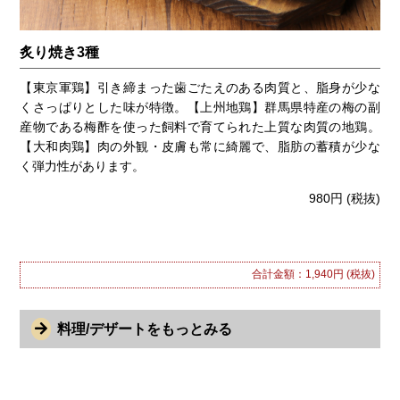
炙り焼き3種
【東京軍鶏】引き締まった歯ごたえのある肉質と、脂身が少な
くさっぱりとした味が特徴。【上州地鶏】群馬県特産の梅の副
産物である梅酢を使った飼料で育てられた上質な肉質の地鶏。
【大和肉鶏】肉の外観・皮膚も常に綺麗で、脂肪の蓄積が少な
く弾力性があります。
980円
(税抜)
合計金額：1,940円
(税抜)
料理/デザートをもっとみる