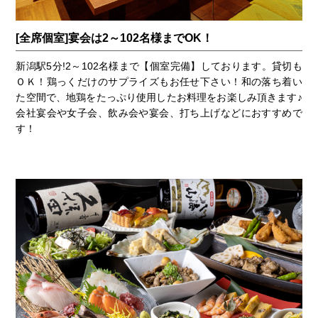
[全席個室]宴会は2～102名様までOK！
新潟駅5分!2～102名様まで【個室完備】しております。貸切も
ＯＫ！鶏っくだけのサプライズもお任せ下さい！和の落ち着い
た空間で、地鶏をたっぷり使用したお料理をお楽しみ頂きます♪
会社宴会や女子会、飲み会や宴会、打ち上げなどにおすすめで
す！