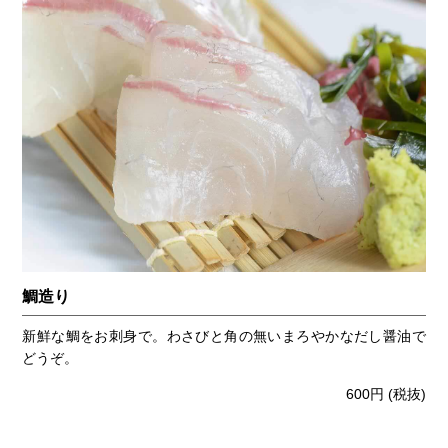
鯛造り
新鮮な鯛をお刺身で。わさびと角の無いまろやかなだし醤油で
どうぞ。
600円
(税抜)