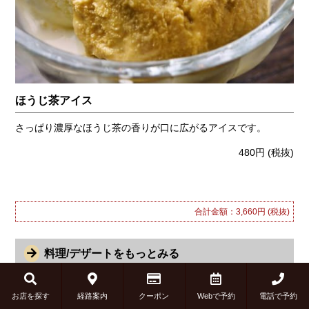
ほうじ茶アイス
さっぱり濃厚なほうじ茶の香りが口に広がるアイスです。
480円
(税抜)
合計金額：3,660円
(税抜)
料理/デザートをもっとみる
お店を探す
経路案内
クーポン
Webで予約
電話で予約