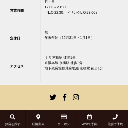
月～日
17:00～23:30
営業時間
（L.O.22:30、ドリンクL.O.23:00）
無
年末年始（12月31日・1月1日）
定休日
ＪＲ 京橋駅 徒歩1分
京阪本線 京橋駅 徒歩1分
アクセス
地下鉄長堀鶴見緑地線 京橋駅 徒歩1分
近くのおすすめのお店
お店を探す
経路案内
クーポン
Webで予約
電話で予約