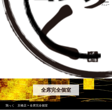
メニュー
全席完全個室
鶏っく 京橋店
>
全席完全個室