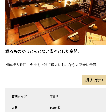
遮るものがほとんどない広々とした空間。
団体様大歓迎！会社を上げて盛大におこなう大宴会に最適。
掘りごたつ
貸切タイプ
店貸切
人数
100名様