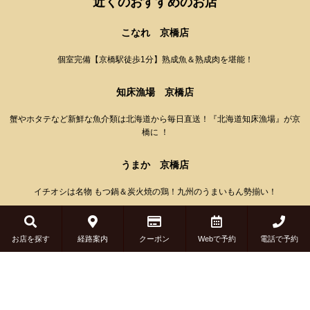
近くのおすすめのお店
こなれ 京橋店
個室完備【京橋駅徒歩1分】熟成魚＆熟成肉を堪能！
知床漁場 京橋店
蟹やホタテなど新鮮な魚介類は北海道から毎日直送！『北海道知床漁場』が京
橋に ！
うまか 京橋店
イチオシは名物 もつ鍋＆炭火焼の鶏！九州のうまいもん勢揃い！
Top
Course
お店を探す
経路案内
クーポン
Webで予約
電話で予約
Room
Drink
© Copyright 2019 (COSMIC DINER). All Rights Reserved.