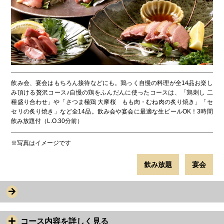
飲み会、宴会はもちろん接待などにも。鶏っく自慢の料理が全14品お楽し
み頂ける贅沢コース♪自慢の鶏をふんだんに使ったコースは、「鶏刺し 二
種盛り合わせ」や「さつま極鶏 大摩桜 もも肉・むね肉の炙り焼き」「セ
セリの炙り焼き」など全14品。飲み会や宴会に最適な生ビールOK！3時間
飲み放題付（L.O.30分前）
※写真はイメージです
飲み放題
宴会
コース内容を詳しく見る