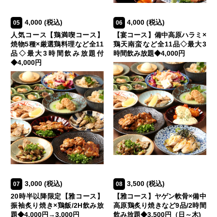
4,000
(税込)
4,000
(税込)
05
06
人気コース【鶏満喫コース】
【宴コース】備中高原ハラミ×
焼物5種×厳選鶏料理など全11
鶏天南蛮など全11品◇最大3
品◇最大3時間飲み放題付
時間飲み放題◆4,000円
◆4,000円
3,000
(税込)
3,500
(税込)
07
08
20時半以降限定【雅コース】
【雅コース】ヤゲン軟骨×備中
振袖炙り焼き×鶏飯/2H飲み放
高原鶏炙り焼きなど9品/2時間
題◆4,000円→3,000円
飲み放題◆3,500円（日～木)