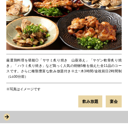
厳選鶏料理を堪能◎「ササミ炙り焼き 山葵添え」「ヤゲン軟骨炙り焼
き」「 ハラミ炙り焼き」など鶏っく人気の焼物5種を揃えた全11品のコー
スです。さらに種類豊富な飲み放題付き※土~木3時間/金祝前日2時間制
（Lo30分前）
※写真はイメージです
飲み放題
宴会