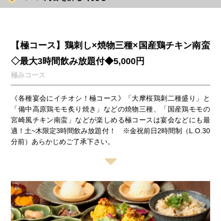
【極コース】鶏刺し×焼物三種×国産鶏チキン南蛮
◇最大3時間飲み放題付◆5,000円
極みコース
《各種宴会にイチオシ！極コース》「大摩桜鶏刺二種盛り」と
「備中高原鶏モモ炙り焼き」などの焼物三種、「国産鶏モモの
宮崎風チキン南蛮」などが楽しめる極コースは宴会などにも最
適！土~木限定3時間飲み放題付！ ※金祝前日2時間制（L.O.30
分前）あらかじめご了承下さい。