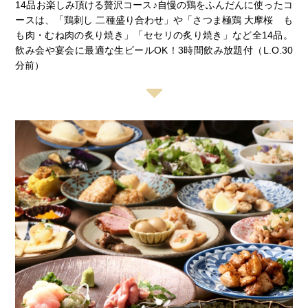
14品お楽しみ頂ける贅沢コース♪自慢の鶏をふんだんに使ったコ
ースは、「鶏刺し 二種盛り合わせ」や「さつま極鶏 大摩桜 も
も肉・むね肉の炙り焼き」「セセリの炙り焼き」など全14品。
飲み会や宴会に最適な生ビールOK！3時間飲み放題付（L.O.30
分前）