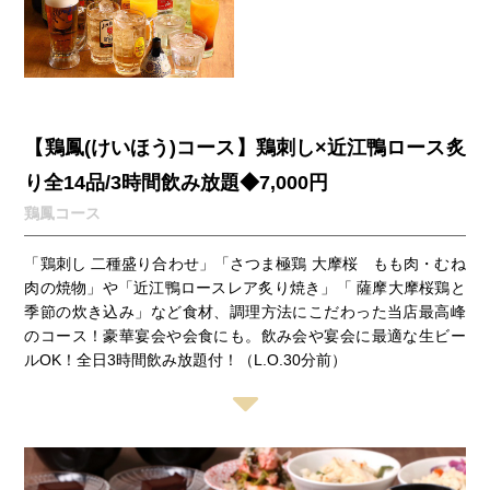
【鶏鳳(けいほう)コース】鶏刺し×近江鴨ロース炙
り全14品/3時間飲み放題◆7,000円
鶏鳳コース
「鶏刺し 二種盛り合わせ」「さつま極鶏 大摩桜 もも肉・むね
肉の焼物」や「近江鴨ロースレア炙り焼き」「 薩摩大摩桜鶏と
季節の炊き込み」など食材、調理方法にこだわった当店最高峰
のコース！豪華宴会や会食にも。飲み会や宴会に最適な生ビー
ルOK！全日3時間飲み放題付！（L.O.30分前）