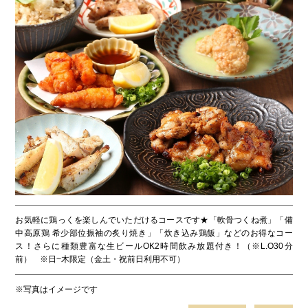
お気軽に鶏っくを楽しんでいただけるコースです★「軟骨つくね煮」「備
中高原鶏 希少部位振袖の炙り焼き」「炊き込み鶏飯」などのお得なコー
ス！さらに種類豊富な生ビールOK2時間飲み放題付き！（※L.O30分
前） ※日~木限定（金土・祝前日利用不可）
※写真はイメージです