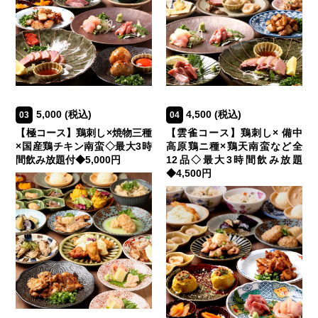
5,000
(税込)
4,500
(税込)
03
04
【極コース】鶏刺し×焼物三種
【雲雀コース】鶏刺し× 備中
×国産鶏チキン南蛮◇最大3時
高原鶏ニ種×鶏天南蛮など全
間飲み放題付◆5,000円
12品◇最大3時間飲み放題
◆4,500円