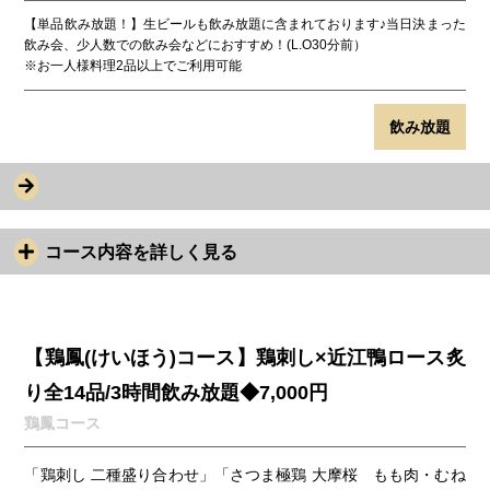
【単品飲み放題！】生ビールも飲み放題に含まれております♪当日決まった
飲み会、少人数での飲み会などにおすすめ！(L.O30分前）
※お一人様料理2品以上でご利用可能
飲み放題
コース内容を詳しく見る
【鶏鳳(けいほう)コース】鶏刺し×近江鴨ロース炙
り全14品/3時間飲み放題◆7,000円
鶏鳳コース
「鶏刺し 二種盛り合わせ」「さつま極鶏 大摩桜 もも肉・むね