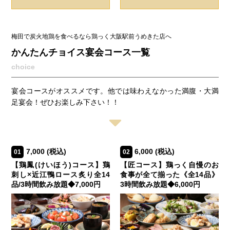
梅田で炭火地鶏を食べるなら鶏っく大阪駅前うめきた店へ
かんたんチョイス宴会コース一覧
choice
宴会コースがオススメです。他では味わえなかった満腹・大満
足宴会！ぜひお楽しみ下さい！！
7,000
(税込)
6,000
(税込)
01
02
【鶏鳳(けいほう)コース】鶏
【匠コース】鶏っく自慢のお
刺し×近江鴨ロース炙り全14
食事が全て揃った《全14品》
品/3時間飲み放題◆7,000円
3時間飲み放題◆6,000円