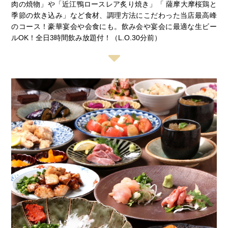
肉の焼物」や「近江鴨ロースレア炙り焼き」「 薩摩大摩桜鶏と
季節の炊き込み」など食材、調理方法にこだわった当店最高峰
のコース！豪華宴会や会食にも。飲み会や宴会に最適な生ビー
ルOK！全日3時間飲み放題付！（L.O.30分前）