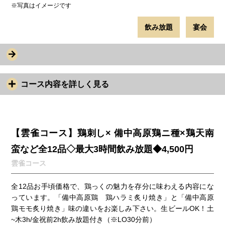
※写真はイメージです
飲み放題
宴会
コース内容を詳しく見る
【雲雀コース】鶏刺し× 備中高原鶏ニ種×鶏天南
蛮など全12品◇最大3時間飲み放題◆4,500円
雲雀コース
全12品お手頃価格で、鶏っくの魅力を存分に味わえる内容にな
っています。「備中高原鶏 鶏ハラミ炙り焼き」と「備中高原
鶏モモ炙り焼き」味の違いをお楽しみ下さい。生ビールOK！土
~木3h/金祝前2h飲み放題付き（※LO30分前）