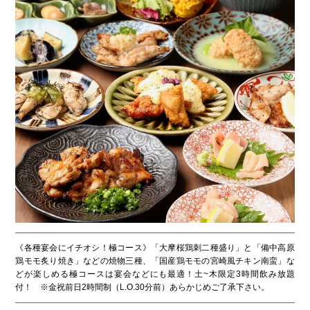
《各種宴会にイチオシ！極コース》「大摩桜鶏刺二種盛り」と「備中高原
鶏モモ炙り焼き」などの焼物三種、「国産鶏モモの宮崎風チキン南蛮」な
どが楽しめる極コースは宴会などにも最適！土~木限定3時間飲み放題
付！ ※金祝前日2時間制（L.O.30分前）あらかじめご了承下さい。