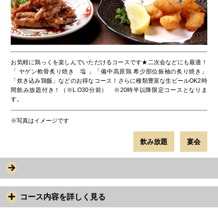
お気軽に鶏っくを楽しんでいただけるコースです★二次会などにも最適！
「 ヤゲン軟骨炙り焼き 塩 」「備中高原鶏 希少部位振袖の炙り焼き」
「炊き込み鶏飯」などのお得なコース！さらに種類豊富な生ビールOK2時
間飲み放題付き！（※L.O30分前） ※20時半以降限定コースとなりま
す。
※写真はイメージです
飲み放題
宴会
コース内容を詳しく見る