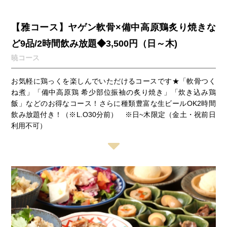
【雅コース】ヤゲン軟骨×備中高原鶏炙り焼きな
ど9品/2時間飲み放題◆3,500円（日～木)
暁コース
お気軽に鶏っくを楽しんでいただけるコースです★「軟骨つく
ね煮」「備中高原鶏 希少部位振袖の炙り焼き」「炊き込み鶏
飯」などのお得なコース！さらに種類豊富な生ビールOK2時間
飲み放題付き！（※L.O30分前） ※日~木限定（金土・祝前日
利用不可）