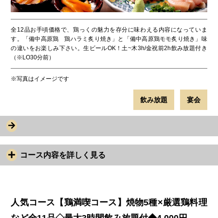
全12品お手頃価格で、鶏っくの魅力を存分に味わえる内容になっていま
す。「備中高原鶏 鶏ハラミ炙り焼き」と「備中高原鶏モモ炙り焼き」味
の違いをお楽しみ下さい。生ビールOK！土~木3h/金祝前2h飲み放題付き
（※LO30分前）
※写真はイメージです
飲み放題
宴会
コース内容を詳しく見る
人気コース【鶏満喫コース】焼物5種×厳選鶏料理
など全11品◇最大3時間飲み放題付◆4,000円