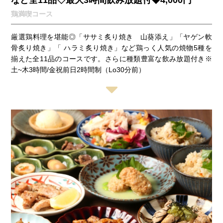
鶏満喫コース
厳選鶏料理を堪能◎「ササミ炙り焼き 山葵添え」「ヤゲン軟
骨炙り焼き」「 ハラミ炙り焼き」など鶏っく人気の焼物5種を
揃えた全11品のコースです。さらに種類豊富な飲み放題付き※
土~木3時間/金祝前日2時間制（Lo30分前）