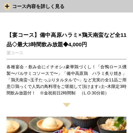
コース内容を詳しく見る
【宴コース】備中高原ハラミ×鶏天南蛮など全11
品◇最大3時間飲み放題◆4,000円
宴コース
各種宴会・飲み会にイチオシ♪豪華鶏づくし！「合鴨ロース燻
製〜バルサミコソースで〜」「備中高原鶏 ハラミ炙り焼き」
「鶏天南蛮~玉子たっぷりタルタルで~」など充実の全11品ご用
意◎鶏っくで人気の鳥料理をご堪能して頂けます♪土~木限定3時
間飲み放題付！ ※金祝前日2時間制 （L.O.30分前）