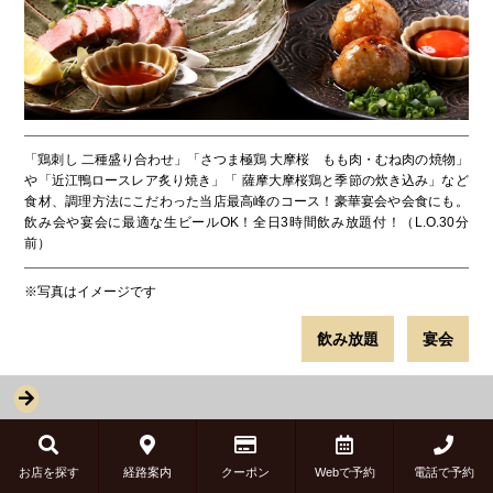
「鶏刺し 二種盛り合わせ」「さつま極鶏 大摩桜 もも肉・むね肉の焼物」
や「近江鴨ロースレア炙り焼き」「 薩摩大摩桜鶏と季節の炊き込み」など
食材、調理方法にこだわった当店最高峰のコース！豪華宴会や会食にも。
飲み会や宴会に最適な生ビールOK！全日3時間飲み放題付！（L.O.30分
前）
※写真はイメージです
飲み放題
宴会
コース内容を詳しく見る
お店を探す
経路案内
クーポン
Webで予約
電話で予約