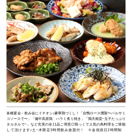
各種宴会・飲み会にイチオシ♪豪華鶏づくし！「合鴨ロース燻製〜バルサミ
コソースで〜」「備中高原鶏 ハラミ炙り焼き」「鶏天南蛮~玉子たっぷり
タルタルで~」など充実の全11品ご用意◎鶏っくで人気の鳥料理をご堪能
して頂けます♪土~木限定3時間飲み放題付！ ※金祝前日2時間制