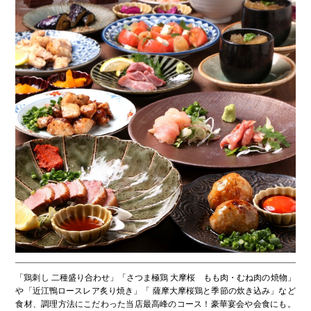
「鶏刺し 二種盛り合わせ」「さつま極鶏 大摩桜 もも肉・むね肉の焼物」
や「近江鴨ロースレア炙り焼き」「 薩摩大摩桜鶏と季節の炊き込み」など
食材、調理方法にこだわった当店最高峰のコース！豪華宴会や会食にも。