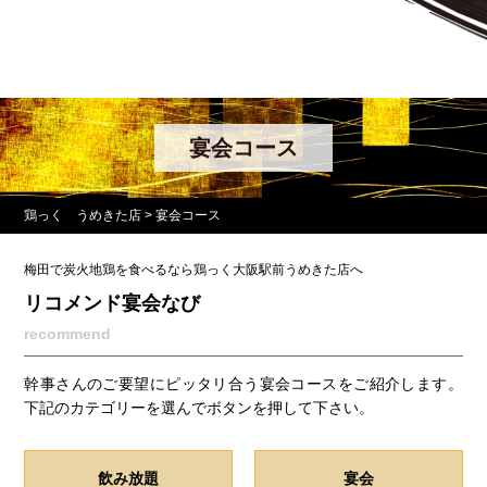
宴会コース
鶏っく うめきた店
>
宴会コース
梅田で炭火地鶏を食べるなら鶏っく大阪駅前うめきた店へ
リコメンド宴会なび
recommend
幹事さんのご要望にピッタリ合う宴会コースをご紹介します。
下記のカテゴリーを選んでボタンを押して下さい。
飲み放題
宴会